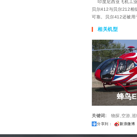
印度尼西亚飞机工业公司
贝尔412与贝尔21
可靠。贝尔412还被
相关机型
蜂鸟E
关键词:
物探,空游,巡
蜂鸟E
分享到：
新浪微博