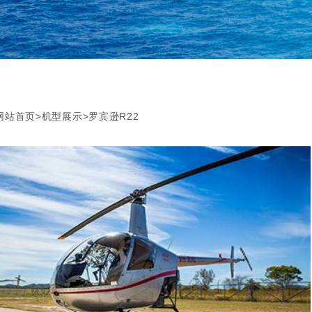
网站首页
>
机型展示
>罗宾逊R22