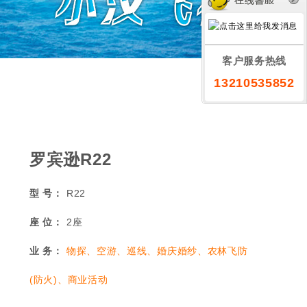
客户服务热线
13210535852
罗宾逊R22
型 号：
R22
座 位：
2座
业 务：
物探、空游、巡线、婚庆婚纱、农林飞防
(防火)、商业活动