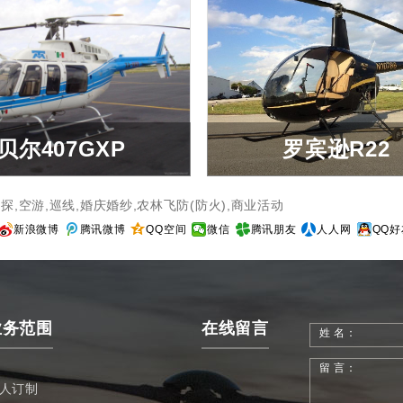
级别：
发动机类型：
发动机型号：
发动机制造商：
机身
长度(米)：
贝尔407GXP
罗宾逊R22
翼展(米)：
高度(米)：
客舱长(米)：
探,空游,巡线,婚庆婚纱,农林飞防(防火),商业活动
客舱宽(米)：
贝尔407GXP
罗宾逊R2
新浪微博
腾讯微博
QQ空间
微信
腾讯朋友
人人网
QQ好
客舱高(米)：
行李舱：
载客量：
查看详细
查看详细
发动机
业务范围
在线留言
姓 名：
发动机型号：
发动机马力：
留 言：
燃油类型：
人订制