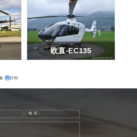
活塞直升机
活塞发动机
0-320-B2C
莱康明Lycoming
罗宾逊 R22
8.70
欧直-EC135
7.70
-
1.31
1.10
2
欧直-EC135
友
打印
1.22
-
2
查看详细
罗宾逊 R22
电 话：
0-320-B2C
121 hp
航汽